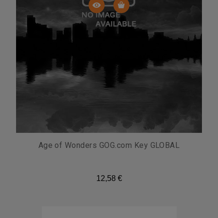
Age of Wonders GOG.com Key GLOBAL
12,58 €