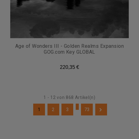
Age of Wonders III - Golden Realms Expansion
GOG.com Key GLOBAL
220,35 €
1 - 12 von 868 Artikel(n)
…

1
2
3
73