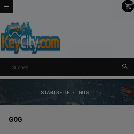
0


STARTSEITE
GOG
GOG